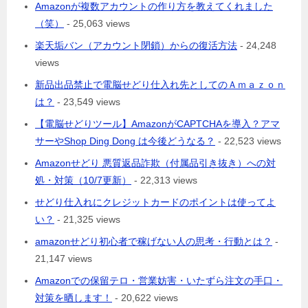
Amazonが複数アカウントの作り方を教えてくれました
（笑）
- 25,063 views
楽天垢バン（アカウント閉鎖）からの復活方法
- 24,248
views
新品出品禁止で電脳せどり仕入れ先としてのＡｍａｚｏｎ
は？
- 23,549 views
【電脳せどりツール】AmazonがCAPTCHAを導入？アマ
サーやShop Ding Dong は今後どうなる？
- 22,523 views
Amazonせどり 悪質返品詐欺（付属品引き抜き）への対
処・対策（10/7更新）
- 22,313 views
せどり仕入れにクレジットカードのポイントは使ってよ
い？
- 21,325 views
amazonせどり初心者で稼げない人の思考・行動とは？
-
21,147 views
Amazonでの保留テロ・営業妨害・いたずら注文の手口・
対策を晒します！
- 20,622 views