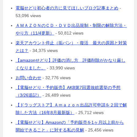
電脳せどり初心者の方に見てほしいブログ記事まとめ
-
53,096 views
ＡＭＡＺＯＮのＣＤ・ＤＶＤ出品規制・制限の解除方法・
やり方（11/4更新）
- 50,812 views
楽天アカウント停止（垢バン）・復活 最大の原因と対策
とは？
- 34,375 views
【amazonせどり】評価の消し方 評価削除がかなり厳し
くなりました。
- 33,990 views
お問い合わせ
- 32,776 views
【電脳せどり・予約販売】AKB第7回選抜総選挙の予想
（3/26追記）
- 26,489 views
【ドラッグストア】Ａｍａｚｏｎ出品許可申請を２回で解
除した方法（16年8月最新版）
- 25,712 views
【電脳せどり】Amazonの「予約販売を1ヶ月以上前から
開始できること」に対する私の見解
- 25,456 views