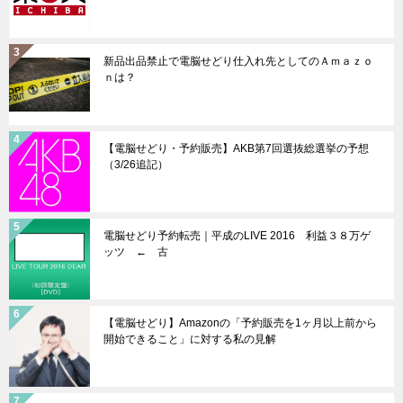
新品出品禁止で電脳せどり仕入れ先としてのＡｍａｚｏ
ｎは？
【電脳せどり・予約販売】AKB第7回選抜総選挙の予想
（3/26追記）
電脳せどり予約転売｜平成のLIVE 2016 利益３８万ゲ
ッツ ← 古
【電脳せどり】Amazonの「予約販売を1ヶ月以上前から
開始できること」に対する私の見解