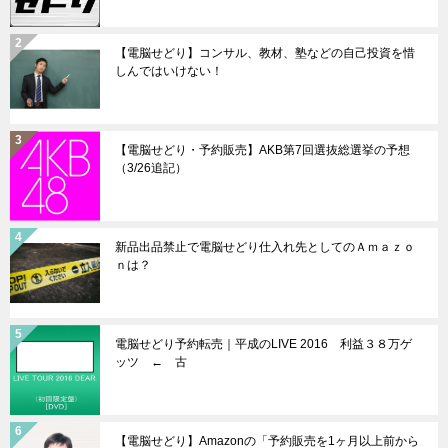
【電脳せどり】コンサル、教材、塾などの自己投資を惜
しんではいけない！
【電脳せどり・予約販売】AKB第7回選抜総選挙の予想
（3/26追記）
新品出品禁止で電脳せどり仕入れ先としてのＡｍａｚｏ
ｎは？
電脳せどり予約転売｜平成のLIVE 2016 利益３８万ゲ
ッツ ← 古
【電脳せどり】Amazonの「予約販売を1ヶ月以上前から