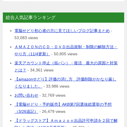
総合人気記事ランキング
電脳せどり初心者の方に見てほしいブログ記事まとめ
-
53,083 views
ＡＭＡＺＯＮのＣＤ・ＤＶＤ出品規制・制限の解除方法・
やり方（11/4更新）
- 50,805 views
楽天アカウント停止（垢バン）・復活 最大の原因と対策
とは？
- 34,361 views
【amazonせどり】評価の消し方 評価削除がかなり厳し
くなりました。
- 33,986 views
お問い合わせ
- 32,769 views
【電脳せどり・予約販売】AKB第7回選抜総選挙の予想
（3/26追記）
- 26,479 views
【ドラッグストア】Ａｍａｚｏｎ出品許可申請を２回で解