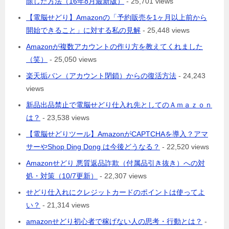
除した方法（16年8月最新版）
- 25,701 views
【電脳せどり】Amazonの「予約販売を1ヶ月以上前から
開始できること」に対する私の見解
- 25,448 views
Amazonが複数アカウントの作り方を教えてくれました
（笑）
- 25,050 views
楽天垢バン（アカウント閉鎖）からの復活方法
- 24,243
views
新品出品禁止で電脳せどり仕入れ先としてのＡｍａｚｏｎ
は？
- 23,538 views
【電脳せどりツール】AmazonがCAPTCHAを導入？アマ
サーやShop Ding Dong は今後どうなる？
- 22,520 views
Amazonせどり 悪質返品詐欺（付属品引き抜き）への対
処・対策（10/7更新）
- 22,307 views
せどり仕入れにクレジットカードのポイントは使ってよ
い？
- 21,314 views
amazonせどり初心者で稼げない人の思考・行動とは？
-