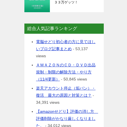
３３万ゲッツ！
総合人気記事ランキング
電脳せどり初心者の方に見てほし
いブログ記事まとめ
- 53,137
views
ＡＭＡＺＯＮのＣＤ・ＤＶＤ出品
規制・制限の解除方法・やり方
（11/4更新）
- 50,845 views
楽天アカウント停止（垢バン）・
復活 最大の原因と対策とは？
-
34,391 views
【amazonせどり】評価の消し方
評価削除がかなり厳しくなりまし
た。
- 34,012 views