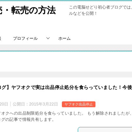
この電脳せどり初心者ブログでは
売・転売の方法
ルなどを公開！
談
プロフィール
ホーム
ログ】ヤフオクで実は出品停止処分を食らっていました！今
20日
公開日：
2015年3月22日
ヤフオク出品停止
フオクへの出品制限処分を食らっていました。 もう解除されましたが
ログの記事で情報共有します。