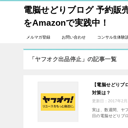
電脳せどりブログ 予約販
をAmazonで実践中！
メルマガ登録
お問い合わせ
コンサル生体験
「ヤフオク出品停止」の記事一覧
【電脳せどりブ
対策は？
更新日：
2017年2月
実は、数週間、ヤ
日の電脳せどりブ