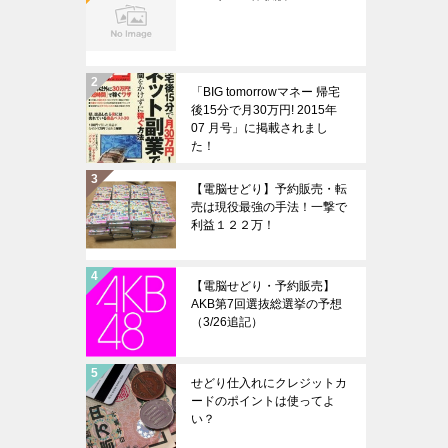
「BIG tomorrowマネー 帰宅
後15分で月30万円! 2015年
07 月号」に掲載されまし
た！
【電脳せどり】予約販売・転
売は現役最強の手法！一撃で
利益１２２万！
【電脳せどり・予約販売】
AKB第7回選抜総選挙の予想
（3/26追記）
せどり仕入れにクレジットカ
ードのポイントは使ってよ
い？