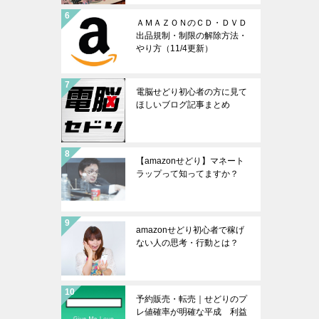
ＡＭＡＺＯＮのＣＤ・ＤＶＤ
出品規制・制限の解除方法・
やり方（11/4更新）
電脳せどり初心者の方に見て
ほしいブログ記事まとめ
【amazonせどり】マネート
ラップって知ってますか？
amazonせどり初心者で稼げ
ない人の思考・行動とは？
予約販売・転売｜せどりのプ
レ値確率が明確な平成 利益