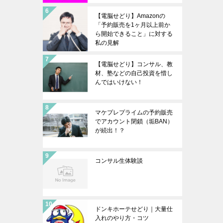
【電脳せどり】Amazonの
「予約販売を1ヶ月以上前か
ら開始できること」に対する
私の見解
【電脳せどり】コンサル、教
材、塾などの自己投資を惜し
んではいけない！
マケプレプライムの予約販売
でアカウント閉鎖（垢BAN）
が続出！？
コンサル生体験談
ドンキホーテせどり｜大量仕
入れのやり方・コツ