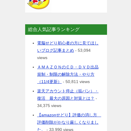
総合人気記事ランキング
電脳せどり初心者の方に見てほし
いブログ記事まとめ
- 53,094
views
ＡＭＡＺＯＮのＣＤ・ＤＶＤ出品
規制・制限の解除方法・やり方
（11/4更新）
- 50,811 views
楽天アカウント停止（垢バン）・
復活 最大の原因と対策とは？
-
34,375 views
【amazonせどり】評価の消し方
評価削除がかなり厳しくなりまし
た。
- 33,990 views