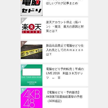
ほしいブログ記事まとめ
楽天アカウント停止（垢バ
ン）・復活 最大の原因と対
策とは？
新品出品禁止で電脳せどり仕
入れ先としてのＡｍａｚｏｎ
は？
電脳せどり予約転売｜平成の
LIVE 2016 利益３８万ゲッ
ツ ← 古
【電脳せどり・予約販売】
AKB第7回選抜総選挙の予想
（3/26追記）