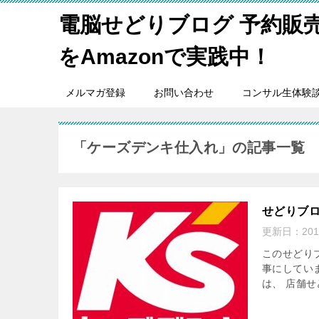
電脳せどりブログ 予約販
をAmazonで実践中！
メルマガ登録
お問い合わせ
コンサル生体験
「ケーズデンキ仕入れ」の記事一覧
せどりブ
更新日：
20
このせどり
事にしてい
は、 店舗せ