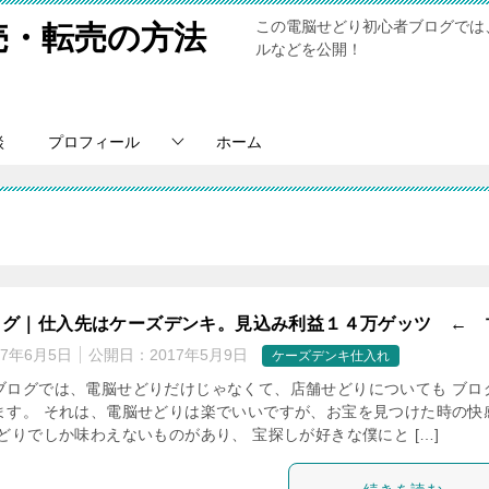
この電脳せどり初心者ブログでは
売・転売の方法
ルなどを公開！
談
プロフィール
ホーム
ログ｜仕入先はケーズデンキ。見込み利益１４万ゲッツ ← 
17年6月5日
公開日：
2017年5月9日
ケーズデンキ仕入れ
ブログでは、電脳せどりだけじゃなくて、店舗せどりについても ブロ
ます。 それは、電脳せどりは楽でいいですが、お宝を見つけた時の快
どりでしか味わえないものがあり、 宝探しが好きな僕にと […]