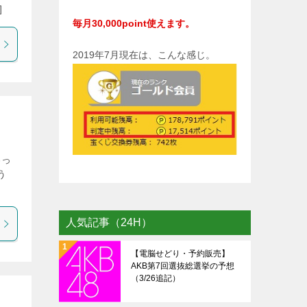
]
毎月30,000point使えます。
2019年7月現在は、こんな感じ。
わっ
う
人気記事（24H）
【電脳せどり・予約販売】
AKB第7回選抜総選挙の予想
（3/26追記）