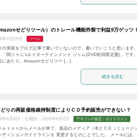
mazonせどりツール）のトレール機能炸裂で利益9万ゲッツ
18年7月29日
ツール
りの実績をブログ記事で書いていないので、書いていこうと思います。
「関ジャニ’sエイターテインメント ジャム(DVD初回限定盤)」です。
にあたり、Amazonせどりツー […]
続きを読む
nせどりの再販価格維持制度によりＣＤ予約販売ができない？
18年6月6日
公開日：
2018年6月2日
アマゾンの規定・ガイドライン
ｍａｚｏｎからメールが来て、新品のメディア（本とＣＤ（ミュージ
ンディションガイドラインを 変更するとのことでした。 メールには、