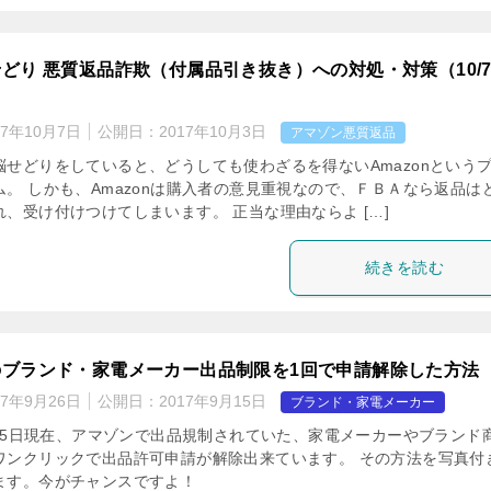
nせどり 悪質返品詐欺（付属品引き抜き）への対処・対策（10/
17年10月7日
公開日：
2017年10月3日
アマゾン悪質返品
脳せどりをしていると、どうしても使わざるを得ないAmazonという
ム。 しかも、Amazonは購入者の意見重視なので、ＦＢＡなら返品は
、受け付けつけてしまいます。 正当な理由ならよ […]
続きを読む
nのブランド・家電メーカー出品制限を1回で申請解除した方法
17年9月26日
公開日：
2017年9月15日
ブランド・家電メーカー
9月15日現在、アマゾンで出品規制されていた、家電メーカーやブランド
ワンクリックで出品許可申請が解除出来ています。 その方法を写真付
ます。今がチャンスですよ！