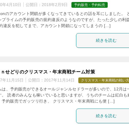
20年4月10日
公開日：
2018年2月9日
予約販売・予約転売
azonのアカウント閉鎖が多くなってきているとの話を耳にしました。 
レプライムの予約販売の規約違反のようなのですが、たった少しの利
約違反を犯してまで、アカウント閉鎖になってしまうの […]
続きを読む
ｏｎせどりのクリスマス・年末商戦チーム対策
17年11月15日
公開日：
2017年11月14日
クリスマス・年末商戦の戦い
ムは、予約販売ができるオールジャンルセドラーが多いので、12月は
す。 読者のみんなも稼いでいると思いますが、うちのチームは紅白も
予約販売でガッツリ行き、 クリスマス・年末商戦にも便 […]
続きを読む