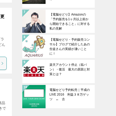
【電脳せどり】Amazonの
7更
「予約販売を1ヶ月以上前か
ら開始できること」に対する
私の見解
プラ
【電脳せどり・予約販売コン
サル】ブログで紹介したあの
どん
生徒さんの実績が凄いこと
に！
楽天アカウント停止（垢バ
ン）・復活 最大の原因と対
策とは？
電脳せどり予約転売｜平成の
LIVE 2016 利益３８万ゲッ
ツ ← 古
商品
きで