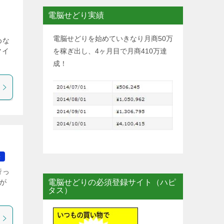
電脳せどり実績
電脳せどりを始めていきなり月商50万
めな
マイ
を稼ぎ出し、4ヶ月目で月商410万達
成！
法
行っ
電脳せどりの必須登録サイト（ハピ
が
タス）