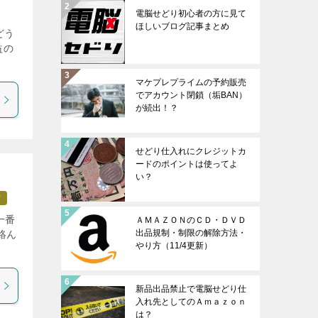
電脳せどり初心者の方に見て
ほしいブログ記事まとめ
どう
益の
マケプレプライムの予約販売
でアカウント閉鎖（垢BAN）
が続出！？
せどり仕入れにクレジットカ
ードのポイントは使ってよ
い？
方
一番
ＡＭＡＺＯＮのＣＤ・ＤＶＤ
出品規制・制限の解除方法・
絡ん
やり方（11/4更新）
新品出品禁止で電脳せどり仕
入れ先としてのＡｍａｚｏｎ
は？