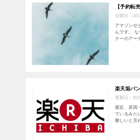
【予約転売
公開日：
20
アマゾンせ
んです。 
ナーのアーテ
楽天垢バ
更新日：
20
最近、原因
ているみた
難しいと言わ