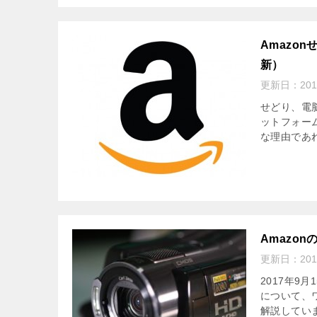
Amazo
新）
更新日：
20
せどり、電
ットフォー
な理由であれ
Amazo
更新日：
20
2017年
について、
解説してい