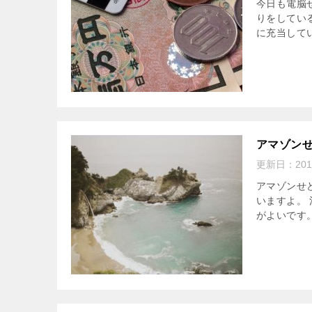
今日も電脳
りをしてい
に充当してい
アマゾンせ
更新日：
20
アマゾンせ
いますよ。
がよいです