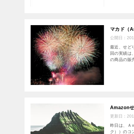
マカド（A
公開日：
20
最近、せど
回の実績は、
の商品の販売
Amazo
更新日：
20
昨日は、Ａ
ク））のコ