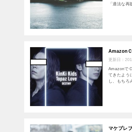
「適法な再
Amazo
更新日：
20
Amazo
てきたよう
し、もちろん
マケプレ