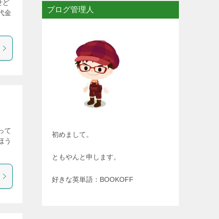
せど
ブログ管理人
代金
って
初めまして。
ほう
ともやんと申します。
好きな英単語：BOOKOFF