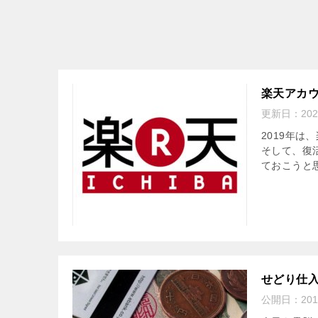
楽天アカ
更新日：
20
2019年
そして、復
ておこうと思
せどり仕
公開日：
20