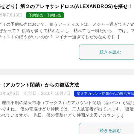
せどり】第２のアレキサンドロス(ALEXANDROS)を探せ！
19年7月13日
予約販売・予約転売
どりの予約転売において、狙うアーティストは、メジャー過ぎてもだ
なぜかって？ 供給が多くて枯れないし、枯れても一瞬だから。 では、
ィストのほうがいいのか？ マイナー過ぎてもだめなんで […]
続きを読む
ン（アカウント閉鎖）からの復活方法
21年5月2日
公開日：
2018年10月7日
楽天アカウント閉鎖からの復活方
・理由不明の楽天市場（ブックス）のアカウント閉鎖（垢バン）が流
いですね。 僕の電脳せどり仲間では、二人被害者が出ています。 復活
れていますが、 先日、僕の電脳せどり仲間が楽天アカウン […]
続きを読む