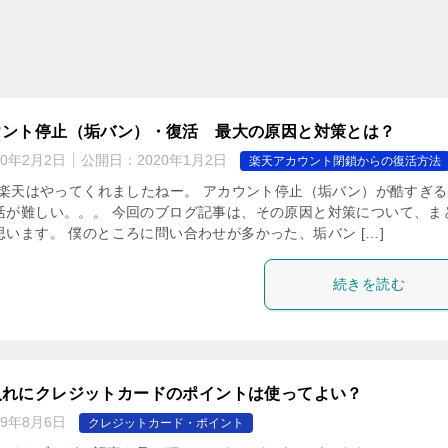
ウント停止（垢バン）・復活 最大の原因と対策とは？
20年2月2日
公開日：
2020年1月2日
楽天アカウント閉鎖からの復活方法
は、楽天はやってくれましたねー。 アカウント停止（垢バン）が酷すぎ
活が難しい。。。 今回のブログ記事は、その原因と対策について、ま
います。 僕のところに問い合わせが多かった、垢バン […]
続きを読む
入れにクレジットカードのポイントは使ってよい？
19年8月6日
クレジットカード・ポイント