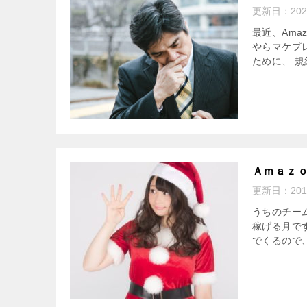
更新日：
20
最近、Am
やらマケプ
ために、 規
Ａｍａｚ
更新日：
20
うちのチー
稼げる月で
でくるので、