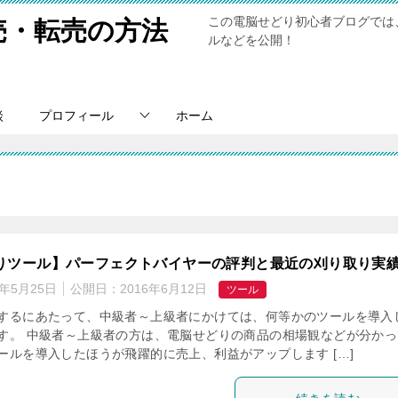
この電脳せどり初心者ブログでは
売・転売の方法
ルなどを公開！
談
プロフィール
ホーム
覧
りツール】パーフェクトバイヤーの評判と最近の刈り取り
7年5月25日
公開日：
2016年6月12日
ツール
するにあたって、中級者～上級者にかけては、何等かのツールを導入
す。 中級者～上級者の方は、電脳せどりの商品の相場観などが分かっ
ールを導入したほうが飛躍的に売上、利益がアップします […]