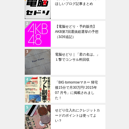
ほしいブログ記事まとめ
【電脳せどり・予約販売】
AKB第7回選抜総選挙の予想
（3/26追記）
電脳せどり｜「君の名は。」
１撃でコンサル料回収
「BIG tomorrowマネー 帰宅
後15分で月30万円! 2015年
07 月号」に掲載されまし
た！
せどり仕入れにクレジットカ
ードのポイントは使ってよ
い？