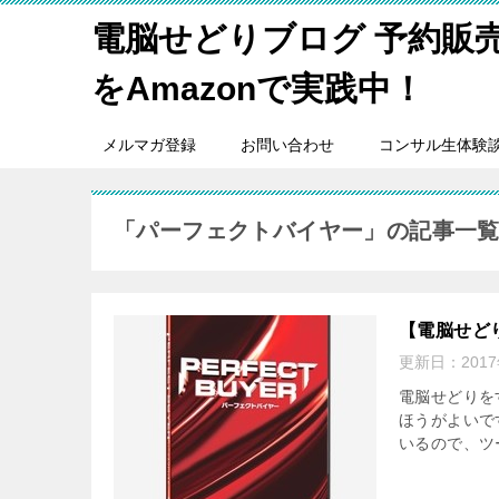
電脳せどりブログ 予約販
をAmazonで実践中！
メルマガ登録
お問い合わせ
コンサル生体験
「パーフェクトバイヤー」の記事一
【電脳せど
更新日：
201
電脳せどりを
ほうがよいで
いるので、ツ