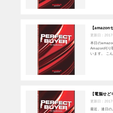
【amaz
更新日：
201
本日のama
Amazon
います。 こ
【電脳せど
更新日：
201
最近、連日の