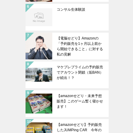
コンサル生体験談
【電脳せどり】Amazonの
「予約販売を1ヶ月以上前か
ら開始できること」に対する
私の見解
マケプレプライムの予約販売
でアカウント閉鎖（垢BAN）
が続出！？
【amazonせどり・未来予想
販売】このゲーム暫く寝かせ
ます！
【amazonせどり】予約販売
したJUMPing CAR 今年の