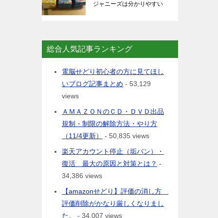
ジャニーズは分かりやすい
総合人気記事ランキング
電脳せどり初心者の方に見てほし
いブログ記事まとめ
- 53,129
views
ＡＭＡＺＯＮのＣＤ・ＤＶＤ出品
規制・制限の解除方法・やり方
（11/4更新）
- 50,835 views
楽天アカウント停止（垢バン）・
復活 最大の原因と対策とは？
-
34,386 views
【amazonせどり】評価の消し方
評価削除がかなり厳しくなりまし
た。
- 34,007 views