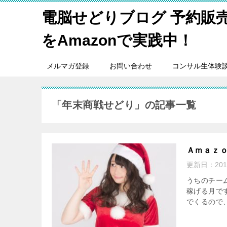
電脳せどりブログ 予約販
をAmazonで実践中！
メルマガ登録
お問い合わせ
コンサル生体験
「年末商戦せどり」の記事一覧
Ａｍａｚ
更新日：
20
うちのチー
稼げる月で
でくるので、