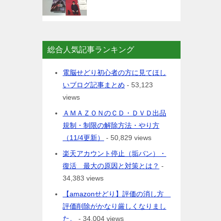
総合人気記事ランキング
電脳せどり初心者の方に見てほし
いブログ記事まとめ
- 53,123
views
ＡＭＡＺＯＮのＣＤ・ＤＶＤ出品
規制・制限の解除方法・やり方
（11/4更新）
- 50,829 views
楽天アカウント停止（垢バン）・
復活 最大の原因と対策とは？
-
34,383 views
【amazonせどり】評価の消し方
評価削除がかなり厳しくなりまし
た。
- 34,004 views