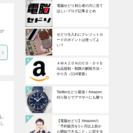
電脳せどり初心者の方に見て
ほしいブログ記事まとめ
時が
せどり仕入れにクレジットカ
ードのポイントは使ってよ
い？
ＡＭＡＺＯＮのＣＤ・ＤＶＤ
出品規制・制限の解除方法・
やり方（11/4更新）
Twitterせどり最強！Amazon
刈り取りでアマサーにも勝つ
品」
【電脳せどり】Amazonの
まし
「予約販売を1ヶ月以上前か
ら開始できること」に対する