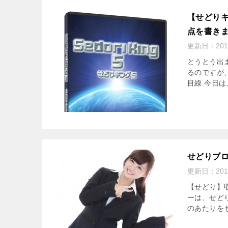
【せどり
点を書き
更新日：
20
とうとう出
るのですが
目線 今日は
せどりブ
更新日：
20
【せどり】
ーは、せど
のあたりをも