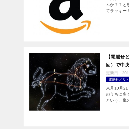
ムか？？と
てラッキー
【電脳せど
回）で中
更新日：
20
電脳せどり
来月10月
のうちに多
という、嵐の