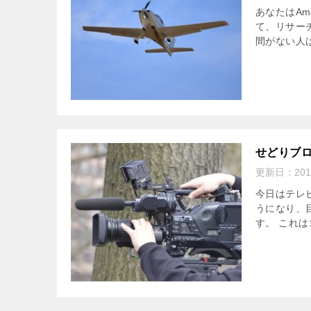
あなたはA
て、リサー
間がない人は
せどりブ
更新日：
20
今日はテレ
うになり、
す。 これは