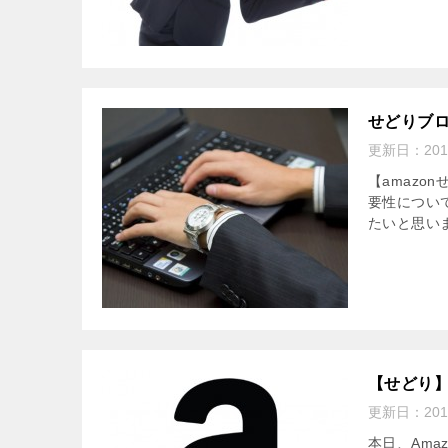
せどりブ
更新日：
20
【amaz
要性につい
たいと思い
【せどり】
更新日：
20
本日、Ama