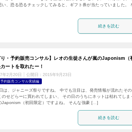
思い、恐る恐るチェックしてみると、ギフト券が当たっていました。 
！
続きを読む
り・予約販売コンサル】レオの生徒さんが嵐のJaponism（
央カートを取れたー！
17年2月20日
公開日：
2015年9月23日
・予約販売コンサル実績編
21日は、ジャニーズ祭りですね。 中でも注目は、発売情報が流れたそ
くのせどらーに買われてしまい、 その日のうちにネットは枯れてしま
Japonism（初回限定）ですよね。 そんな強豪 […]
続きを読む