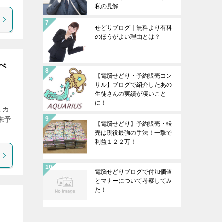
私の見解
せどりブログ｜無料より有料
のほうがよい理由とは？
べ
【電脳せどり・予約販売コン
サル】ブログで紹介したあの
生徒さんの実績が凄いこと
に！
スカ
来予
【電脳せどり】予約販売・転
売は現役最強の手法！一撃で
利益１２２万！
電脳せどりブログで付加価値
とマナーについて考察してみ
た！