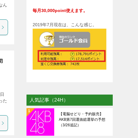
なん
毎月30,000point使えます。
2019年7月現在は、こんな感じ。
初
の日
人気記事（24H）
った
【電脳せどり・予約販売】
AKB第7回選抜総選挙の予想
（3/26追記）