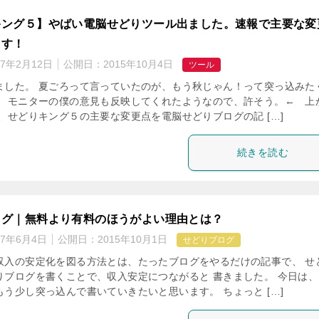
キング５】やばい電脳せどりツール出ました。速報で主要な変
ます！
17年2月12日
公開日：
2015年10月4日
ツール
ました。 夏ごろって言っていたのが、もう秋じゃん！って突っ込みた
、 モニターの僕の意見も反映してくれたようなので、許そう。← 上
、せどりキング５の主要な変更点を電脳せどりブログの記 […]
続きを読む
ログ｜無料より有料のほうがよい理由とは？
17年6月4日
公開日：
2015年10月1日
せどりブログ
収入の安定化を図る方法とは、たったブログをやるだけの記事で、 せ
りブログを書くことで、収入安定につながると 書きました。 今日は、
う少し突っ込んで書いていきたいと思います。 ちょっと […]