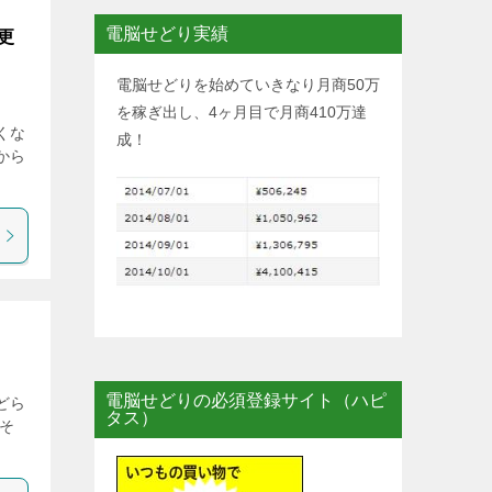
電脳せどり実績
更
電脳せどりを始めていきなり月商50万
を稼ぎ出し、4ヶ月目で月商410万達
くな
成！
から
電脳せどりの必須登録サイト（ハピ
どら
タス）
そ