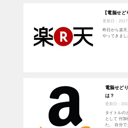
【電脳せど
更新日：
201
昨日から楽天
やってきまし
電脳せどり
は？
更新日：
20
タイトルのと
として 付
た。 自分で、