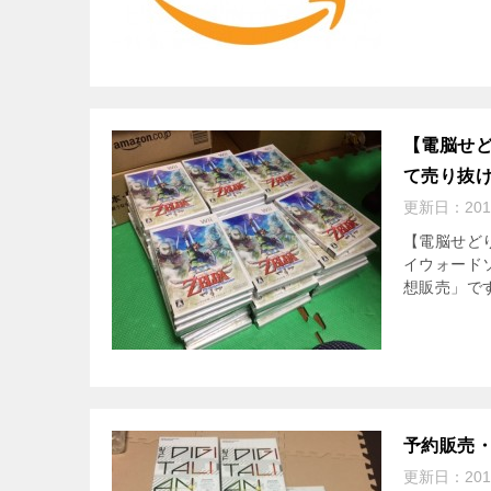
【電脳せ
て売り抜
更新日：
20
【電脳せど
イウォード
想販売」です
予約販売
更新日：
20