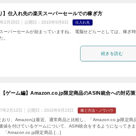
り】仕入れ先の楽天スーパーセールでの稼ぎ方
7年2月20日
公開日：
2015年9月6日
仕入れ先
スーパーセールが始まっていますね。 電脳せどらーとしては、稼ぎ
た。
続きを読む
【ゲーム編】Amazon.co.jp限定商品のASIN統合への対応策
17年2月12日
公開日：
2015年8月23日
稼ぐ方法・ノウハウ
おり、Amazonは最近、通常商品と比較し、「Amazon.co.jp限定商
加価値を付けているゲームについて、ASIN統合をするようになってき
「Amazon.co.jp限定商品 […]