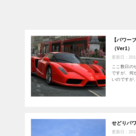
【パワー
（Ver1）
更新日：
20
ここ数日の
ですが、何
いのですが、
せどりパ
更新日：
20