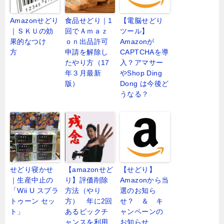
Amazonせどり
食品せどり｜1
【電脳せどり
｜ＳＫＵの効
回でＡｍａｚ
ツール】
果的なつけ
ｏｎ出品許可
Amazonが
方
申請を解除し
CAPTCHAを導
たやり方（17
入？アマサー
年３月最新
やShop Ding
版）
Dong は今後ど
うなる？
せどり寝かせ
【amazonせど
【せどり】
｜生産中止の
り】評価削除
Amazonから当
「Wii U スプラ
方法（やり
選のお知ら
トゥーン セッ
方） 年に2回
せ？ ＆ キ
ト」
あるビックチ
ャンペーンの
ャンスを利用
お知らせ