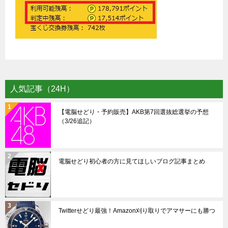
人気記事（24H）
【電脳せどり・予約販売】AKB第7回選抜総選挙の予想
（3/26追記）
電脳せどり初心者の方に見てほしいブログ記事まとめ
Twitterせどり最強！Amazon刈り取りでアマサーにも勝つ