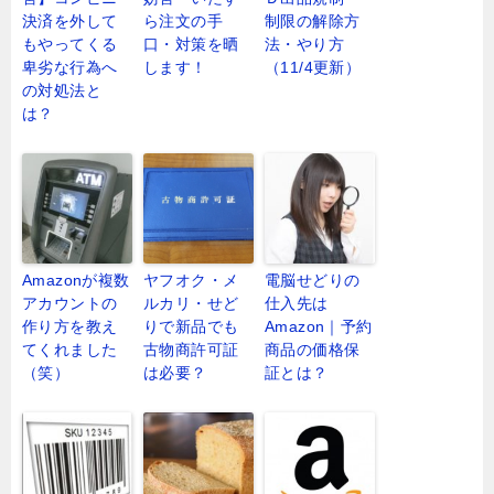
決済を外して
ら注文の手
制限の解除方
もやってくる
口・対策を晒
法・やり方
卑劣な行為へ
します！
（11/4更新）
の対処法と
は？
Amazonが複数
ヤフオク・メ
電脳せどりの
アカウントの
ルカリ・せど
仕入先は
作り方を教え
りで新品でも
Amazon｜予約
てくれました
古物商許可証
商品の価格保
（笑）
は必要？
証とは？