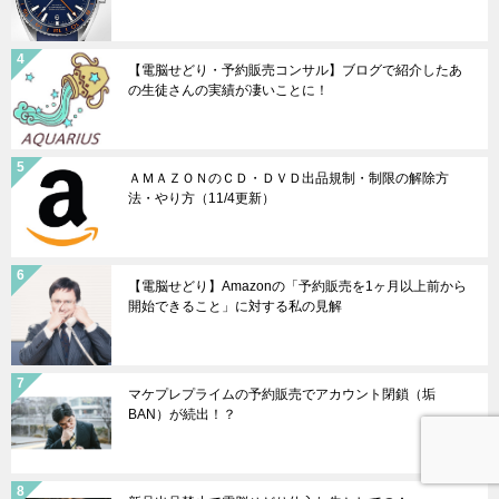
【電脳せどり・予約販売コンサル】ブログで紹介したあ
の生徒さんの実績が凄いことに！
ＡＭＡＺＯＮのＣＤ・ＤＶＤ出品規制・制限の解除方
法・やり方（11/4更新）
【電脳せどり】Amazonの「予約販売を1ヶ月以上前から
開始できること」に対する私の見解
マケプレプライムの予約販売でアカウント閉鎖（垢
BAN）が続出！？