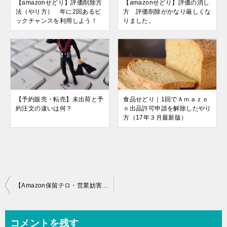
【amazonせどり】評価削除方
【amazonせどり】評価の消し
法（やり方） 年に2回あるビ
方 評価削除がかなり厳しくな
ックチャンスを利用しよう！
りました。
【予約販売・転売】未出荷と予
食品せどり｜1回でＡｍａｚｏ
約注文の違いは何？
ｎ出品許可申請を解除したやり
方（17年３月最新版）
投
【Amazon保留テロ・営業妨害】コンビニ決済を外してもやってくる卑劣な行為への対処法とは？
稿
ナ
コメントを残す