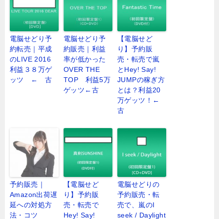
電脳せどり予
電脳せどり予
【電脳せど
約転売｜平成
約販売｜利益
り】予約販
のLIVE 2016
率が低かった
売・転売で嵐
利益３８万ゲ
OVER THE
とHey! Say!
ッツ ← 古
TOP 利益5万
JUMPの稼ぎ方
ゲッツ←古
とは？利益20
万ゲッツ！←
古
予約販売｜
【電脳せど
電脳せどりの
Amazon出荷遅
り】予約販
予約販売・転
延への対処方
売・転売で
売で、嵐のI
法・コツ
Hey! Say!
seek / Daylight