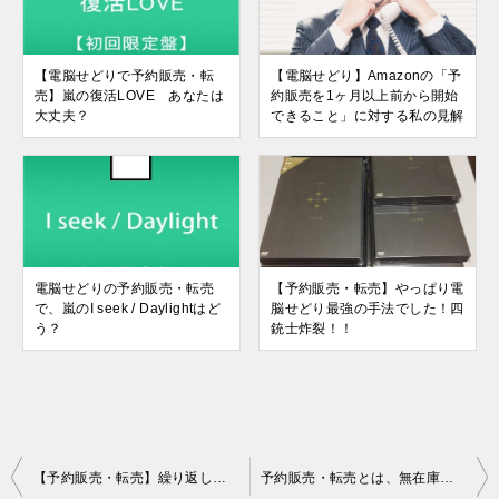
【電脳せどりで予約販売・転
【電脳せどり】Amazonの「予
売】嵐の復活LOVE あなたは
約販売を1ヶ月以上前から開始
大丈夫？
できること」に対する私の見解
電脳せどりの予約販売・転売
【予約販売・転売】やっぱり電
で、嵐のI seek / Daylightはど
脳せどり最強の手法でした！四
う？
銃士炸裂！！
投
【予約販売・転売】繰り返し稼げるゲーム教えちゃいます！
予約販売・転売とは、無在庫販売なの？