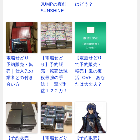
JUMPの真剣
はどう？
SUNSHINE
電脳せどり・
【電脳せど
【電脳せどり
予約販売・転
り】予約販
で予約販売・
売｜仕入先の
売・転売は現
転売】嵐の復
業者との付き
役最強の手
活LOVE あな
合い方
法！一撃で利
たは大丈夫？
益１２２万！
【予約販売・
【電脳せどり
【予約販売】