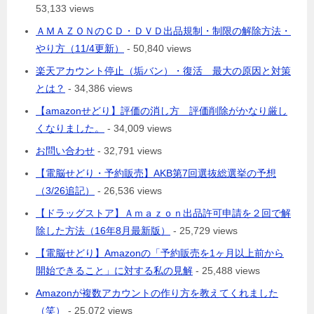
53,133 views
ＡＭＡＺＯＮのＣＤ・ＤＶＤ出品規制・制限の解除方法・
やり方（11/4更新）
- 50,840 views
楽天アカウント停止（垢バン）・復活 最大の原因と対策
とは？
- 34,386 views
【amazonせどり】評価の消し方 評価削除がかなり厳し
くなりました。
- 34,009 views
お問い合わせ
- 32,791 views
【電脳せどり・予約販売】AKB第7回選抜総選挙の予想
（3/26追記）
- 26,536 views
【ドラッグストア】Ａｍａｚｏｎ出品許可申請を２回で解
除した方法（16年8月最新版）
- 25,729 views
【電脳せどり】Amazonの「予約販売を1ヶ月以上前から
開始できること」に対する私の見解
- 25,488 views
Amazonが複数アカウントの作り方を教えてくれました
（笑）
- 25,072 views