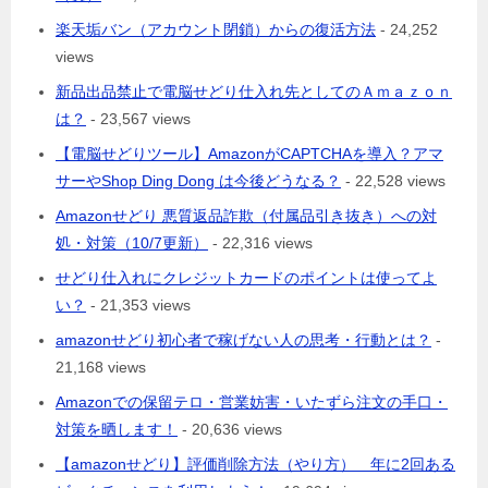
楽天垢バン（アカウント閉鎖）からの復活方法
- 24,252
views
新品出品禁止で電脳せどり仕入れ先としてのＡｍａｚｏｎ
は？
- 23,567 views
【電脳せどりツール】AmazonがCAPTCHAを導入？アマ
サーやShop Ding Dong は今後どうなる？
- 22,528 views
Amazonせどり 悪質返品詐欺（付属品引き抜き）への対
処・対策（10/7更新）
- 22,316 views
せどり仕入れにクレジットカードのポイントは使ってよ
い？
- 21,353 views
amazonせどり初心者で稼げない人の思考・行動とは？
-
21,168 views
Amazonでの保留テロ・営業妨害・いたずら注文の手口・
対策を晒します！
- 20,636 views
【amazonせどり】評価削除方法（やり方） 年に2回ある