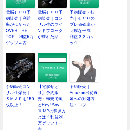
電脳せどり予
電脳せどり予
予約販売・転
約販売｜利益
約販売｜コン
売｜せどりの
率が低かった
サル生のマイ
プレ値確率が
OVER THE
ンドブロック
明確な平成
TOP 利益5万
が壊れた話
利益３３万ゲ
ゲッツ←古
ッツ！
予約転売コン
【電脳せど
予約販売｜
サル生爆発｜
り】予約販
Amazon出荷遅
ＳＭＡＰを150
売・転売で嵐
延への対処方
枚以上！
とHey! Say!
法・コツ
JUMPの稼ぎ方
とは？利益20
万ゲッツ！←
古