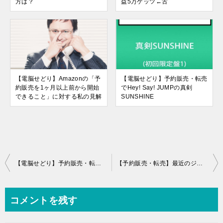
方は？
益5万ゲッツ←古
【電脳せどり】Amazonの「予
【電脳せどり】予約販売・転売
約販売を1ヶ月以上前から開始
でHey! Say! JUMPの真剣
できること」に対する私の見解
SUNSHINE
投
【電脳せどり】予約販売・転売が現役最強の手法！ その理由とは？
【予約販売・転売】最近のジャニーズは惨すぎる。対応方法は？
稿
ナ
コメントを残す
ビ