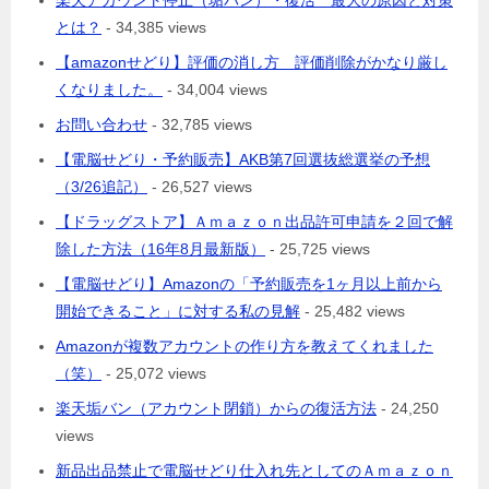
とは？
- 34,385 views
【amazonせどり】評価の消し方 評価削除がかなり厳し
くなりました。
- 34,004 views
お問い合わせ
- 32,785 views
【電脳せどり・予約販売】AKB第7回選抜総選挙の予想
（3/26追記）
- 26,527 views
【ドラッグストア】Ａｍａｚｏｎ出品許可申請を２回で解
除した方法（16年8月最新版）
- 25,725 views
【電脳せどり】Amazonの「予約販売を1ヶ月以上前から
開始できること」に対する私の見解
- 25,482 views
Amazonが複数アカウントの作り方を教えてくれました
（笑）
- 25,072 views
楽天垢バン（アカウント閉鎖）からの復活方法
- 24,250
views
新品出品禁止で電脳せどり仕入れ先としてのＡｍａｚｏｎ