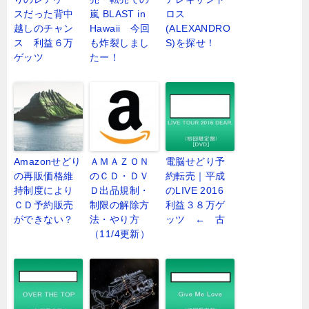
スだった背中
嵐 BLAST in
ロス
越しのチャン
Hawaii 今回
(ALEXANDRO
ス 利益６万
も炸裂しまし
S)を探せ！
ゲッツ
たー！
Amazonせどり
ＡＭＡＺＯＮ
電脳せどり予
の再販価格維
のＣＤ・ＤＶ
約転売｜平成
持制度により
Ｄ出品規制・
のLIVE 2016
ＣＤ予約販売
制限の解除方
利益３８万ゲ
ができない？
法・やり方
ッツ ← 古
（11/4更新）