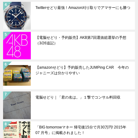
Twitterせどり最強！Amazon刈り取りでアマサーにも勝つ
【電脳せどり・予約販売】AKB第7回選抜総選挙の予想
（3/26追記）
【amazonせどり】予約販売したJUMPing CAR 今年の
ジャニーズは分かりやすい
電脳せどり｜「君の名は。」１撃でコンサル料回収
「BIG tomorrowマネー 帰宅後15分で月30万円! 2015年
07 月号」に掲載されました！