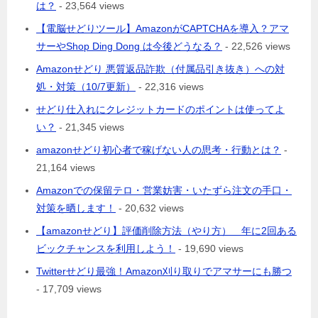
は？
- 23,564 views
【電脳せどりツール】AmazonがCAPTCHAを導入？アマ
サーやShop Ding Dong は今後どうなる？
- 22,526 views
Amazonせどり 悪質返品詐欺（付属品引き抜き）への対
処・対策（10/7更新）
- 22,316 views
せどり仕入れにクレジットカードのポイントは使ってよ
い？
- 21,345 views
amazonせどり初心者で稼げない人の思考・行動とは？
-
21,164 views
Amazonでの保留テロ・営業妨害・いたずら注文の手口・
対策を晒します！
- 20,632 views
【amazonせどり】評価削除方法（やり方） 年に2回ある
ビックチャンスを利用しよう！
- 19,690 views
Twitterせどり最強！Amazon刈り取りでアマサーにも勝つ
- 17,709 views