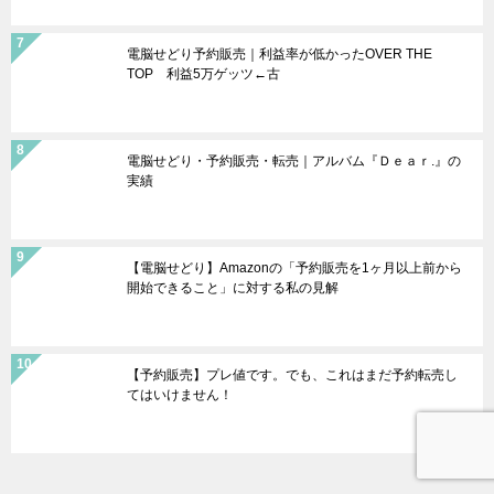
電脳せどり予約販売｜利益率が低かったOVER THE
TOP 利益5万ゲッツ←古
電脳せどり・予約販売・転売｜アルバム『Ｄｅａｒ.』の
実績
【電脳せどり】Amazonの「予約販売を1ヶ月以上前から
開始できること」に対する私の見解
【予約販売】プレ値です。でも、これはまだ予約転売し
てはいけません！