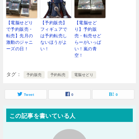
【電脳せどり
【予約販売】
【電脳せど
で予約販売・
フィギュアで
り】予約販
転売】先月の
は予約転売し
売・転売せど
激動のジャニ
ないほうがよ
らーがいっぱ
ーズの日！
い！
い！嵐の青
空！
タグ
予約販売
予約転売
電脳せどり
Tweet
0
0
この記事を書いている人