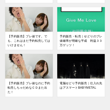
【予約販売】プレ値です。で
予約販売・転売｜せどりのプレ
も、これはまだ予約転売しては
値確率が明確な平成 利益３３
いけません！
万ゲッツ！
【予約販売】プレ値なのに予約
電脳せどり予約販売｜仕入れ先
転売しちゃだめなＣＤまた出
はアスマートBABYMETAL
た！