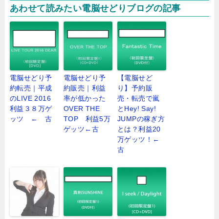
あわせて読みたい電脳せどりブログの記事
電脳せどり予
電脳せどり予
【電脳せど
約転売｜平成
約販売｜利益
り】予約販
のLIVE 2016
率が低かった
売・転売で嵐
利益３８万ゲ
OVER THE
とHey! Say!
ッツ ← 古
TOP 利益5万
JUMPの稼ぎ方
ゲッツ←古
とは？利益20
万ゲッツ！←
古