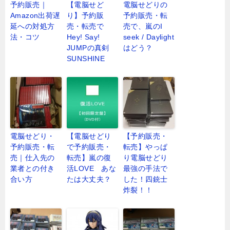
予約販売｜
【電脳せど
電脳せどりの
Amazon出荷遅
り】予約販
予約販売・転
延への対処方
売・転売で
売で、嵐のI
法・コツ
Hey! Say!
seek / Daylight
JUMPの真剣
はどう？
SUNSHINE
電脳せどり・
【電脳せどり
【予約販売・
予約販売・転
で予約販売・
転売】やっぱ
売｜仕入先の
転売】嵐の復
り電脳せどり
業者との付き
活LOVE あな
最強の手法で
合い方
たは大丈夫？
した！四銃士
炸裂！！