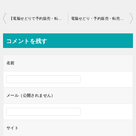
投
【電脳せどりで予約販売・転売】嵐の復活LOVE あなたは大丈夫？
電脳せどり・予約販売・転売｜仕入先の業者との付き合い方
稿
ナ
コメントを残す
ビ
ゲ
名前
ー
シ
ョ
ン
メール（公開されません）
サイト