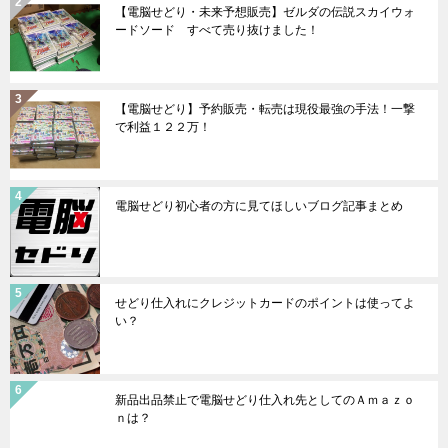
【電脳せどり・未来予想販売】ゼルダの伝説スカイウォ
ードソード すべて売り抜けました！
【電脳せどり】予約販売・転売は現役最強の手法！一撃
で利益１２２万！
電脳せどり初心者の方に見てほしいブログ記事まとめ
せどり仕入れにクレジットカードのポイントは使ってよ
い？
新品出品禁止で電脳せどり仕入れ先としてのＡｍａｚｏ
ｎは？