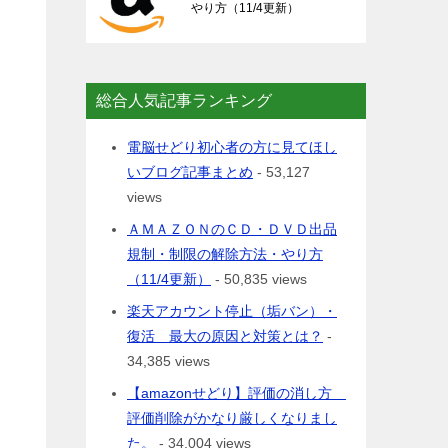
やり方（11/4更新）
総合人気記事ランキング
電脳せどり初心者の方に見てほし
いブログ記事まとめ
- 53,127
views
ＡＭＡＺＯＮのＣＤ・ＤＶＤ出品
規制・制限の解除方法・やり方
（11/4更新）
- 50,835 views
楽天アカウント停止（垢バン）・
復活 最大の原因と対策とは？
-
34,385 views
【amazonせどり】評価の消し方
評価削除がかなり厳しくなりまし
た。
- 34,004 views