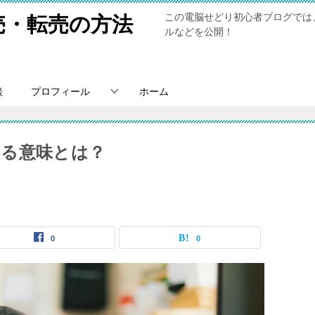
この電脳せどり初心者ブログでは
売・転売の方法
ルなどを公開！
談
プロフィール
ホーム
きる意味とは？
0
0