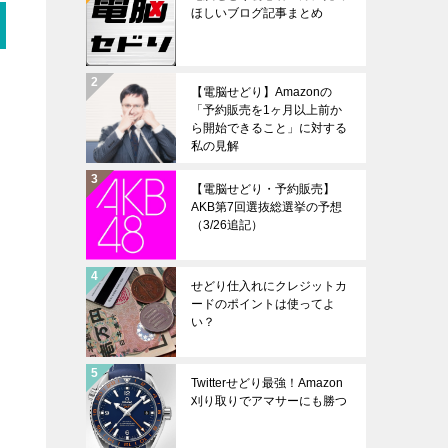
ほしいブログ記事まとめ
【電脳せどり】Amazonの
「予約販売を1ヶ月以上前か
ら開始できること」に対する
私の見解
【電脳せどり・予約販売】
AKB第7回選抜総選挙の予想
（3/26追記）
せどり仕入れにクレジットカ
ードのポイントは使ってよ
い？
Twitterせどり最強！Amazon
刈り取りでアマサーにも勝つ