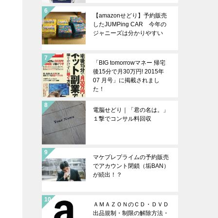
【amazonせどり】予約販売
したJUMPing CAR 今年の
ジャニーズは分かりやすい
「BIG tomorrowマネー 帰宅
後15分で月30万円! 2015年
07 月号」に掲載されまし
た！
電脳せどり｜「君の名は。」
１撃でコンサル料回収
マケプレプライムの予約販売
でアカウント閉鎖（垢BAN）
が続出！？
ＡＭＡＺＯＮのＣＤ・ＤＶＤ
出品規制・制限の解除方法・