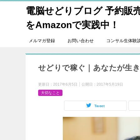
電脳せどりブログ 予約販
をAmazonで実践中！
メルマガ登録
お問い合わせ
コンサル生体験
せどりで稼ぐ｜あなたが生
更新日：
2017年6月5日
公開日：
2017年5月19日
大切なこと
Tweet